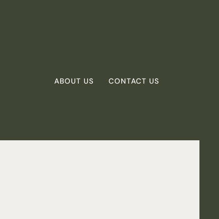
ABOUT US
CONTACT US