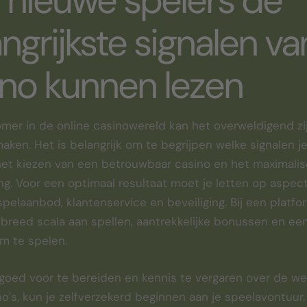
 nieuwe spelers de
ngrijkste signalen v
ino kunnen lezen
mer in de online casinowereld kan het overweldigend zi
aken. Het is belangrijk om te begrijpen welke signalen 
het kiezen van een betrouwbaar casino en het maximalis
ng. Voor een optimaal resultaat moet je letten op aspec
pelaanbod, klantenservice en beveiliging. Bij een platfo
 breed scala aan spellen, aantrekkelijke bonussen en een
m te spelen.
 goed voor te bereiden en kennis te vergaren over de we
no’s, kun je zelfverzekerd beginnen aan je speelavontuur.