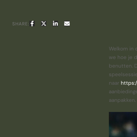
SHARE:
Welkom in 
we hoe je 
benutten. 
speelsessie
naar
https:
aanbieding
aanpakken.