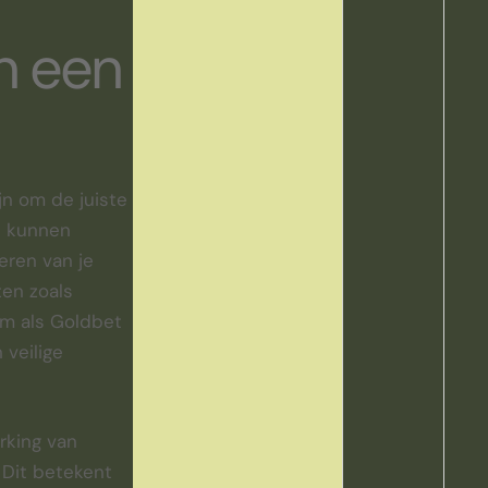
an een
jn om de juiste
je kunnen
eren van je
ten zoals
rm als Goldbet
 veilige
rking van
 Dit betekent