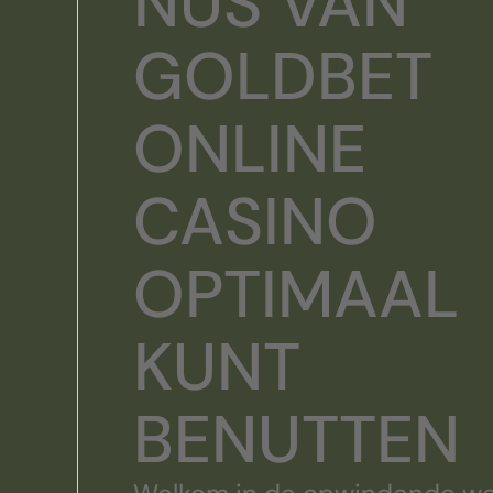
NUS VAN
GOLDBET
ONLINE
CASINO
OPTIMAAL
KUNT
BENUTTEN