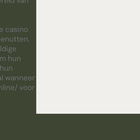
reld van
e casino
benutten.
ldige
om hun
 hun
al wanneer
nline/ voor