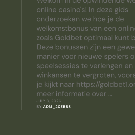
Welkom in de opwindende we
online casino's! In deze gids
onderzoeken we hoe je de
welkomstbonus van een onlin
zoals Goldbet optimaal kunt 
Deze bonussen zijn een gewe
manier voor nieuwe spelers 
speelsessies te verlengen en
winkansen te vergroten, voor
je kijkt naar https://goldbet1.o
meer informatie over …
JULY 3, 2026
BY 
ADM_20EBB8