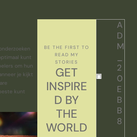
A
D
M
BE THE FIRST TO
 onderzoeken
_
READ MY
optimaal kunt
STORIES
2
pelers om hun
GET
nneer je kijkt
0
INSPIRE
are
E
beste kunt
D BY
B
B
THE
8
WORLD