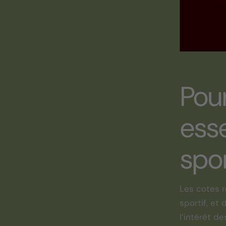
Pour
esse
spor
Les cotes r
sportif, et
l’intérêt de