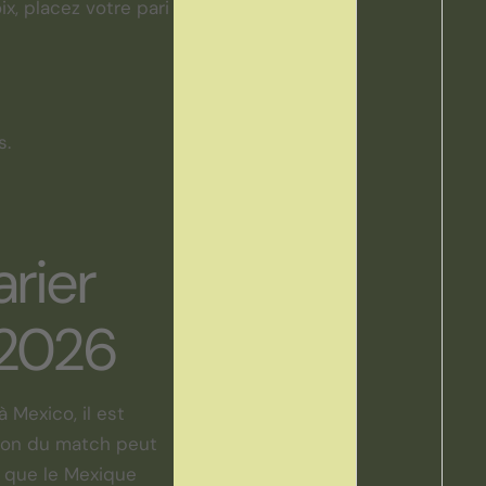
x, placez votre pari
s.
arier
 2026
 Mexico, il est
tion du match peut
t que le Mexique