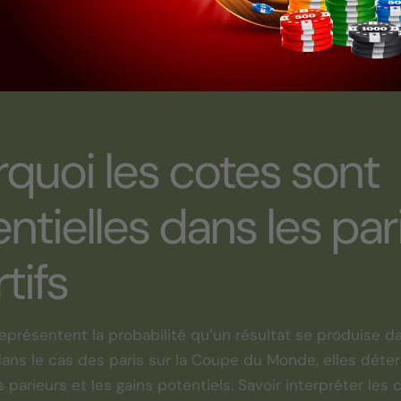
quoi les cotes sont
ntielles dans les par
tifs
eprésentent la probabilité qu’un résultat se produise
 dans le cas des paris sur la Coupe du Monde, elles déter
s parieurs et les gains potentiels. Savoir interpréter les 