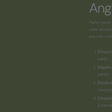
Angl
Parier peu
cela devien
pouvez com
S’inscr
paris.
Dépôt 
parier.
Étudier
compte
Choisir
à hand