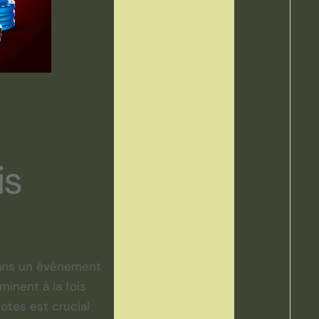
is
 dans un événement
minent à la fois
cotes est crucial