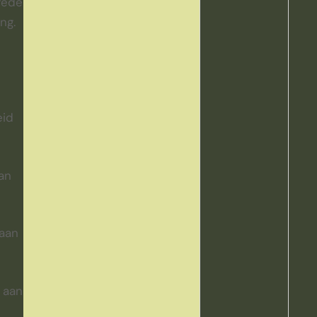
rede
ng.
eid
an
 aan
 aan