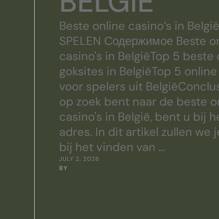
BELGIË
Beste online casino’s in Belgi
SPELEN Содержимое Beste on
casino's in BelgiëTop 5 beste 
goksites in BelgiëTop 5 online
voor spelers uit BelgiëConclus
op zoek bent naar de beste o
casino's in België, bent u bij h
adres. In dit artikel zullen we 
bij het vinden van …
JULY 2, 2026
BY 