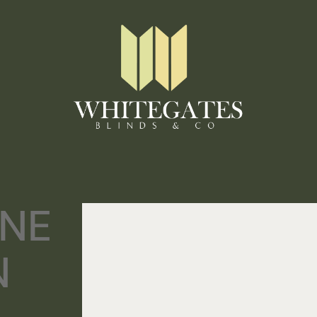
INE
N