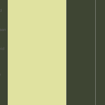
d
 aan
eid
e