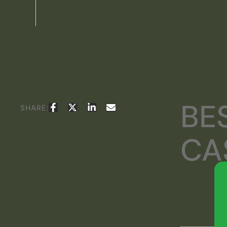
BE
SHARE:
CAS