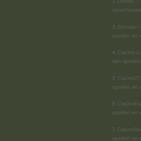
2. Unibet –
verscheide
3. Betway 
spellen en 
4. Casino 
aan spellen
5. Casino7
spellen en 
6. CasinoE
spellen en 
7. CasinoR
spellen en 