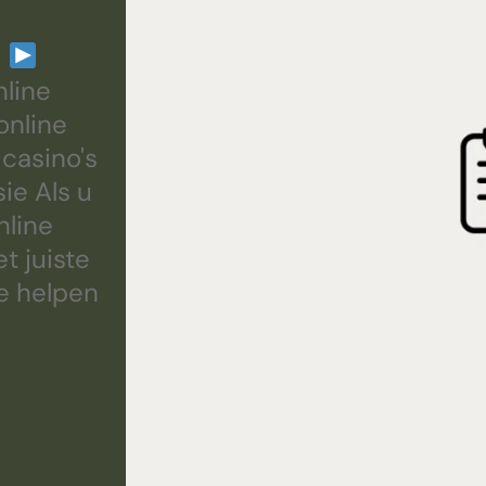
ë
line
online
 casino's
ie Als u
nline
et juiste
je helpen