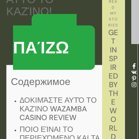
REA
ΚΑΖΊΝΟ!
D
MY
STO
RIES
GE
T
ΠΑΊΖΩ
IN
SP
IR
ED
Содержимое
BY
TH
ΔΟΚΙΜΆΣΤΕ ΑΥΤΌ ΤΟ
E
ΚΑΖΊΝΟ WAZAMBA
W
CASINO REVIEW
O
RL
ΠΟΙΟ ΕΊΝΑΙ ΤΟ
D
ΠΕΡΙΕΧΌΜΕΝΟ ΚΑΙ ΤΑ