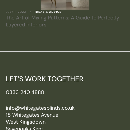
JULY 1, 2023
•
IDEAS & ADVICE
The Art of Mixing Patterns: A Guide to Perfectly
Layered Interiors
LET’S WORK TOGETHER
0333 240 4888
info@whitegatesblinds.co.uk
18 Whitegates Avenue
West Kingsdown
Sevenoaks Kent