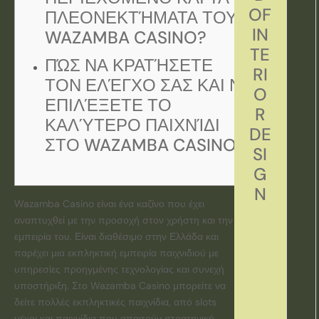
OF
ΠΛΕΟΝΕΚΤΉΜΑΤΑ ΤΟΥ
IN
WAZAMBA CASINO?
TE
ΠΏΣ ΝΑ ΚΡΑΤΉΣΕΤΕ
RI
ΤΟΝ ΕΛΈΓΧΟ ΣΑΣ ΚΑΙ ΝΑ
O
ΕΠΙΛΈΞΕΤΕ ΤΟ
R
ΚΑΛΎΤΕΡΟ ΠΑΙΧΝΊΔΙ
DE
ΣΤΟ WAZAMBA CASINO
SI
G
N
Wazamba Casino είναι ένα καζίνο που έχει
αναπτυχθεί με την προσοχή στον χρήστη και την
εμπειρία του. Είναι διαθέσιμο στην Ελλάδα και
παρέχει μια εκπληκτική εμπειρία παιχνιδιού με
υπηρεσίες προηγμένης τεχνολογίας και συνεχή
υποστήριξη. Στο Wazamba Casino μπορείτε να
δείτε πολλές εκπληκτικές παιχνίδια, από slots
μέχρι και παιχνίδια που απαιτούν στρατηγική.