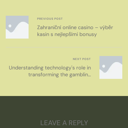
PREVIOUS POST
Zahraniční online casino – výběr
kasin s nejlepšími bonusy
NEXT POST
Understanding technology's role in
transforming the gambling
landscape
LEAVE A REPLY