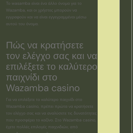
Το wasamba είναι ένα άλλο όνομα για το
Wazamba, και οι χρήστες μπορούν να
εγγραφούν και να είναι εγγεγραμμένοι μέσω
αυτού του όνομα.
Πώς να κρατήσετε
τον ελέγχο σας και να
επιλέξετε το καλύτερο
παιχνίδι στο
Wazamba casino
Για να επιλέξετε το καλύτερο παιχνίδι στο
Wazamba casino, πρέπει πρώτα να κρατήσετε
τον ελέγχο σας και να αναλύσετε τις δυνατότητες
που προσφέρει το καζίνο. Στο Wazamba casino,
έχετε πολλές επιλογές παιχνιδιών, από