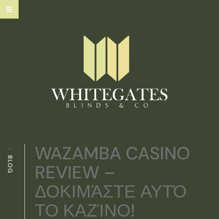
WAZAMBA CASINO
BLOG
REVIEW –
ΔΟΚΙΜΆΣΤΕ ΑΥΤΌ
ΤΟ ΚΑΖΊΝΟ!