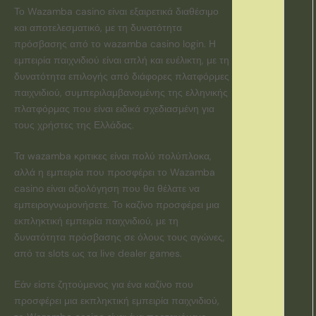
Το Wazamba casino είναι εξαιρετικά διαθέσιμο
και αποτελεσματικό, με τη δυνατότητα
πρόσβασης από το wazamba casino login. Η
εμπειρία παιχνιδιού είναι απλή και ευέλικτη, με τη
δυνατότητα επιλογής από διάφορες πλατφόρμες
παιχνιδιού, συμπεριλαμβανομένης της ελληνικής
πλατφόρμας που είναι ειδικά σχεδιασμένη για
τους χρήστες της Ελλάδας.
Τα wazamba κριτικες είναι πολύ πολύπλοκα,
αλλά η εμπειρία που προσφέρει το Wazamba
casino είναι αξιολόγηση που θα θέλατε να
εμπειρογνωμονήσετε. Το καζίνο προσφέρει μια
εκπληκτική εμπειρία παιχνιδιού, με τη
δυνατότητα πρόσβασης σε όλους τους αγώνες,
από τα slots ως τα live dealer games.
Εάν είστε ζητούμενος για ένα καζίνο που
προσφέρει μια εκπληκτική εμπειρία παιχνιδιού,