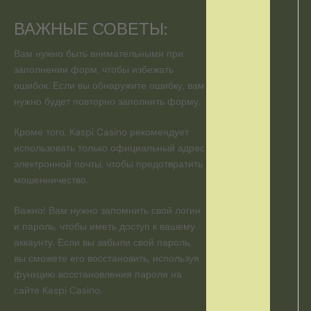
ВАЖНЫЕ СОВЕТЫ:
Вам нужно быть внимательными при
заполнении форм, чтобы избежать
ошибок. Если вы обнаружите ошибку, вам
нужно будет повторно заполнить форму.
Кроме того, Kaspi Casino рекомендует
использовать только официальный адрес
электронной почты, чтобы предотвратить
мошенничество.
Важно! Вам нужно запомнить свой логин
и пароль, чтобы иметь доступ к вашему
аккаунту. Если вы забыли свой пароль,
вы сможете его восстановить, используя
функцию восстановления пароля на
сайте Kaspi Casino.