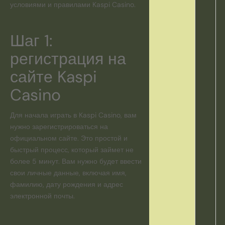
условиями и правилами Kaspi Casino.
Шаг 1:
регистрация на
сайте Kaspi
Casino
Для начала играть в Kaspi Casino, вам
нужно зарегистрироваться на
официальном сайте. Это простой и
быстрый процесс, который займет не
более 5 минут. Вам нужно будет ввести
свои личные данные, включая имя,
фамилию, дату рождения и адрес
электронной почты.