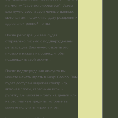
на кнопку “Зарегистрироваться”. Затем
вам нужно ввести свои личные данные,
включая имя, фамилию, дату рождения и
адрес электронной почты.
После регистрации вам будет
отправлено письмо с подтверждением
регистрации. Вам нужно открыть это
письмо и нажать на ссылку, чтобы
подтвердить свой аккаунт.
После подтверждения аккаунта вы
можете начать играть в Kaspi Casino. Вам
будет доступен широкий спектр игр,
включая слоты, карточные игры и
рулетку. Вы можете играть на деньги или
на бесплатные кредиты, которые вы
можете получать, играя в игры.