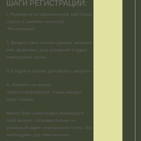
ШАГИ РЕГИСТРАЦИИ:
1. Перейдите на официальный сайт Kaspi
Casino и нажмите на кнопку
“Регистрация”.
2. Введите свои личные данные, включая
имя, фамилию, дату рождения и адрес
электронной почты.
3. Создайте пароль для вашего аккаунта.
4. Нажмите на кнопку
“Зарегистрироваться” и ваш аккаунт
будет создан.
Важно! Вам нужно будет подтвердить
свой аккаунт, отправив письмо на
указанный адрес электронной почты. Это
необходимо для обеспечения