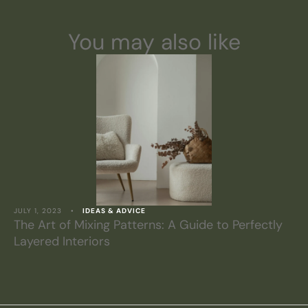
You may also like
JULY 1, 2023
•
IDEAS & ADVICE
The Art of Mixing Patterns: A Guide to Perfectly
Layered Interiors