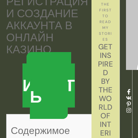
РЕГИСТРАЦИЯ
THE
И СОЗДАНИЕ
FIRST
TO
АККАУНТА В
READ
MY
ОНЛАЙН
STORI
ES
GET
КАЗИНО
INS
PIRE
D
ИГРАТ
BY
THE
Ь
WO
RLD
OF
INT
Содержимое
ERI