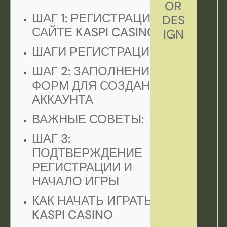
OR
ШАГ 1: РЕГИСТРАЦИЯ НА
DES
САЙТЕ KASPI CASINO
IGN
ШАГИ РЕГИСТРАЦИИ:
ШАГ 2: ЗАПОЛНЕНИЕ
ФОРМ ДЛЯ СОЗДАНИЯ
АККАУНТА
ВАЖНЫЕ СОВЕТЫ:
ШАГ 3:
ПОДТВЕРЖДЕНИЕ
РЕГИСТРАЦИИ И
НАЧАЛО ИГРЫ
КАК НАЧАТЬ ИГРАТЬ В
KASPI CASINO