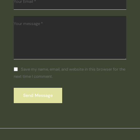
Save my name, email, and website in this browser for the
next time I comment.
Send Message