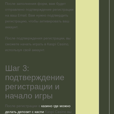
После заполнения форм, вам будет
отправлено подтверждение регистрации
на ваш Email. Вам нужно подтвердить
регистрацию, чтобы активировать ваш
аккаунт.
После подтверждения регистрации, вы
сможете начать играть в Kaspi Casino,
используя свой аккаунт.
Шаг 3:
подтверждение
регистрации и
начало игры
После регистрации в
казино где можно
делать депозит с каспи
Kaspi Casino вы