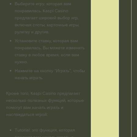
Выберите игру, которая вам
понравилась. Kaspi Casino
предлагает широкий выбор игр,
включая слоты, карточные игры,
рулетку и другие.
Установите ставку, которая вам
понравилась. Вы можете изменить
ставку в любое время, если вам
нужно.
Нажмите на кнопку “Играть”, чтобы
начать играть.
Кроме того, Kaspi Casino предлагает
несколько полезных функций, которые
помогут вам начать играть и
наслаждаться игрой:
Тutorial: это функция, которая
поможет вам начать играть и