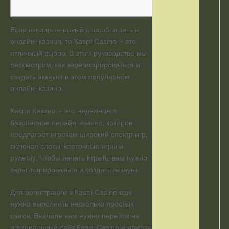
Если вы ищете новый способ играть в
онлайн-казино, то Kaspi Casino – это
отличный выбор. В этом руководстве мы
рассмотрим, как зарегистрироваться и
создать аккаунт в этом популярном
онлайн-казино.
Каспи Казино – это надежное и
безопасное онлайн-казино, которое
предлагает игрокам широкий спектр игр,
включая слоты, карточные игры и
рулетку. Чтобы начать играть, вам нужно
зарегистрироваться и создать аккаунт.
Для регистрации в Kaspi Casino вам
нужно выполнить несколько простых
шагов. Вначале вам нужно перейти на
официальный сайт Kaspi Casino и нажать